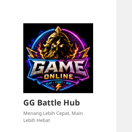
GG Battle Hub
Menang Lebih Cepat, Main
Lebih Hebat