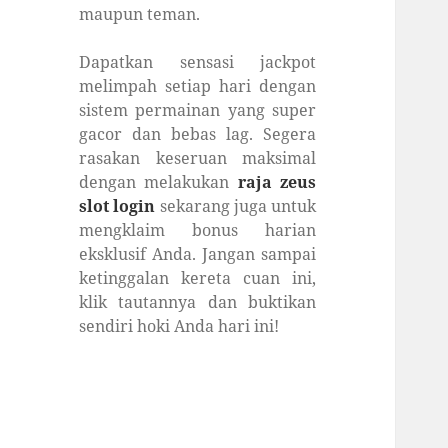
maupun teman.
Dapatkan sensasi jackpot
melimpah setiap hari dengan
sistem permainan yang super
gacor dan bebas lag. Segera
rasakan keseruan maksimal
dengan melakukan
raja zeus
slot login
sekarang juga untuk
mengklaim bonus harian
eksklusif Anda. Jangan sampai
ketinggalan kereta cuan ini,
klik tautannya dan buktikan
sendiri hoki Anda hari ini!