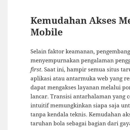
Kemudahan Akses Mel
Mobile
Selain faktor keamanan, pengembang 
menyempurnakan pengalaman penggu
first
. Saat ini, hampir semua situs 
aplikasi atau antarmuka web yang re
dapat mengakses layanan melalui pon
lancar. Transisi antarhalaman yang c
intuitif memungkinkan siapa saja u
tanpa kendala teknis. Kemudahan aks
taruhan bola sebagai bagian dari gay