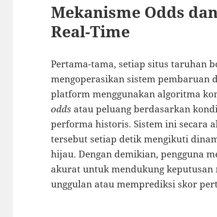
Mekanisme Odds dan
Real-Time
Pertama-tama, setiap situs taruhan b
mengoperasikan sistem pembaruan d
platform menggunakan algoritma ko
odds
atau peluang berdasarkan kondis
performa historis. Sistem ini secara
tersebut setiap detik mengikuti dina
hijau. Dengan demikian, pengguna m
akurat untuk mendukung keputusan 
unggulan atau memprediksi skor per