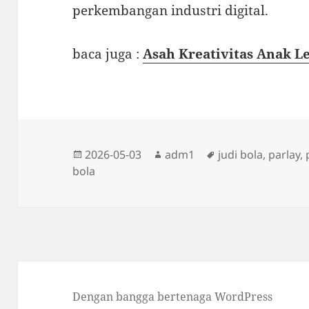
perkembangan industri digital.
baca juga :
Asah Kreativitas Anak 
Diposkan
Penulis
Tag
2026-05-03
adm1
judi bola
,
parlay
,
pada
bola
Dengan bangga bertenaga WordPress