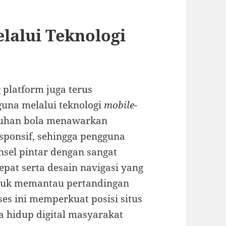
alui Teknologi
platform juga terus
na melalui teknologi
mobile-
taruhan bola menawarkan
sponsif, sehingga pengguna
sel pintar dengan sangat
epat serta desain navigasi yang
ntuk memantau pertandingan
es ini memperkuat posisi situs
a hidup digital masyarakat