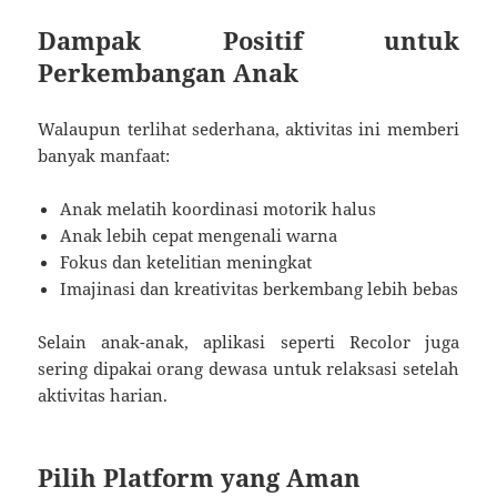
Dampak Positif untuk
Perkembangan Anak
Walaupun terlihat sederhana, aktivitas ini memberi
banyak manfaat:
Anak melatih koordinasi motorik halus
Anak lebih cepat mengenali warna
Fokus dan ketelitian meningkat
Imajinasi dan kreativitas berkembang lebih bebas
Selain anak-anak, aplikasi seperti Recolor juga
sering dipakai orang dewasa untuk relaksasi setelah
aktivitas harian.
Pilih Platform yang Aman