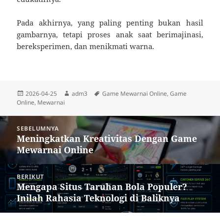
Pada akhirnya, yang paling penting bukan hasil
gambarnya, tetapi proses anak saat berimajinasi,
bereksperimen, dan menikmati warna.
Diposkan
Penulis
Tag
2026-04-25
adm3
Game Mewarnai Online
,
Game
pada
Online
,
Mewarnai
Navigasi
SEBELUMNYA
pos
Meningkatkan Kreativitas Dengan Game
Pos
Mewarnai Online
sebelumnya:
BERIKUT
Mengapa Situs Taruhan Bola Populer?
Pos
Inilah Rahasia Teknologi di Baliknya
berikutnya: