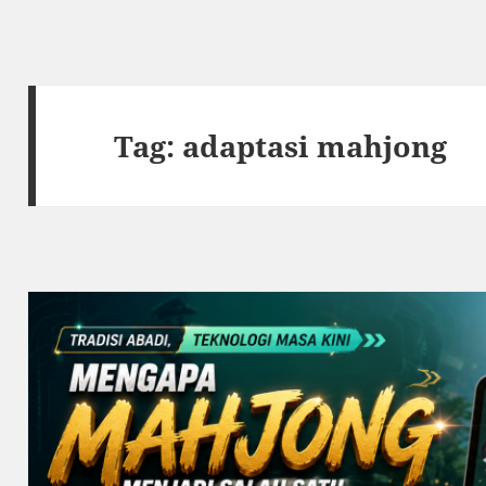
Tag:
adaptasi mahjong