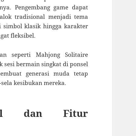
lnya. Pengembang game dapat
lok tradisional menjadi tema
 simbol klasik hingga karakter
gat fleksibel.
an seperti Mahjong Solitaire
 sesi bermain singkat di ponsel
 membuat generasi muda tetap
-sela kesibukan mereka.
al dan Fitur