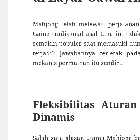
Mahjong telah melewati perjalanan
Game tradisional asal Cina ini tida
semakin populer saat memasuki dunia
terjadi? Jawabannya terletak pada
mekanis permainan itu sendiri.
Fleksibilitas Atura
Dinamis
Salah satu alasan utama Mahjong beg