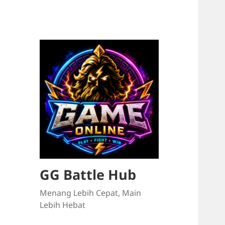
GG Battle Hub
Menang Lebih Cepat, Main
Lebih Hebat