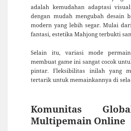
adalah kemudahan adaptasi visua
dengan mudah mengubah desain ba
modern yang lebih segar. Mulai dari
fantasi, estetika Mahjong terbukti san
Selain itu, variasi mode permain
membuat game ini sangat cocok untuk
pintar. Fleksibilitas inilah yang
tertarik untuk memainkannya di sela
Komunitas Glob
Multipemain Online