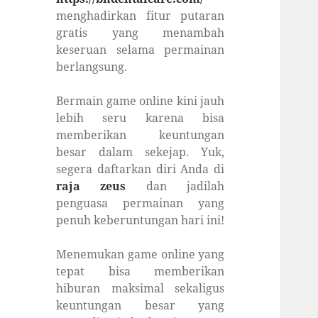
menghadirkan fitur putaran
gratis yang menambah
keseruan selama permainan
berlangsung.
Bermain game online kini jauh
lebih seru karena bisa
memberikan keuntungan
besar dalam sekejap. Yuk,
segera daftarkan diri Anda di
raja zeus
dan jadilah
penguasa permainan yang
penuh keberuntungan hari ini!
Menemukan game online yang
tepat bisa memberikan
hiburan maksimal sekaligus
keuntungan besar yang