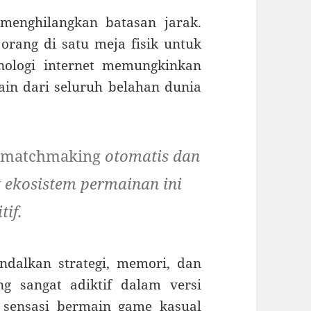
 menghilangkan batasan jarak.
ang di satu meja fisik untuk
nologi internet memungkinkan
in dari seluruh belahan dunia
r
matchmaking
otomatis dan
 ekosistem permainan ini
tif.
dalkan strategi, memori, dan
g sangat adiktif dalam versi
n sensasi bermain game kasual