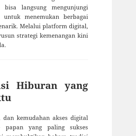
 bisa langsung mengunjungi
untuk menemukan berbagai
rik. Melalui platform digital,
sun strategi kemenangan kini
a.
asi Hiburan yang
ktu
 dan kemudahan akses digital
 papan yang paling sukses