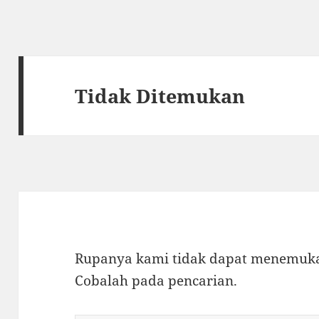
Tidak Ditemukan
Rupanya kami tidak dapat menemukan
Cobalah pada pencarian.