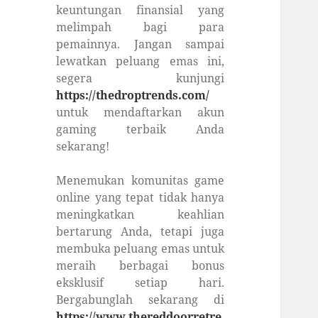
keuntungan finansial yang
melimpah bagi para
pemainnya. Jangan sampai
lewatkan peluang emas ini,
segera kunjungi
https://thedroptrends.com/
untuk mendaftarkan akun
gaming terbaik Anda
sekarang!
Menemukan komunitas game
online yang tepat tidak hanya
meningkatkan keahlian
bertarung Anda, tetapi juga
membuka peluang emas untuk
meraih berbagai bonus
eksklusif setiap hari.
Bergabunglah sekarang di
https://www.thereddoorretre