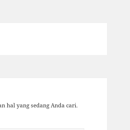
 hal yang sedang Anda cari.