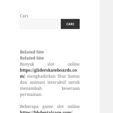
Cari
CARI
Related Site
Related Site
Banyak slot online
https://gliderskateboards.co
m/
menghadirkan fitur bonus
dan animasi interaktif untuk
menambah keseruan
permainan.
Beberapa game slot online
https://bhdentalcare.com/