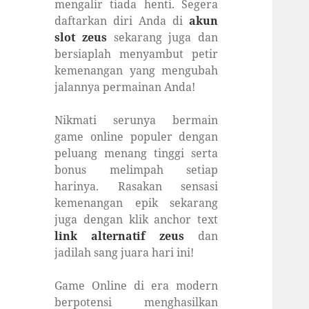
mengalir tiada henti. Segera
daftarkan diri Anda di
akun
slot zeus
sekarang juga dan
bersiaplah menyambut petir
kemenangan yang mengubah
jalannya permainan Anda!
Nikmati serunya bermain
game online populer dengan
peluang menang tinggi serta
bonus melimpah setiap
harinya. Rasakan sensasi
kemenangan epik sekarang
juga dengan klik anchor text
link alternatif zeus
dan
jadilah sang juara hari ini!
Game Online di era modern
berpotensi menghasilkan