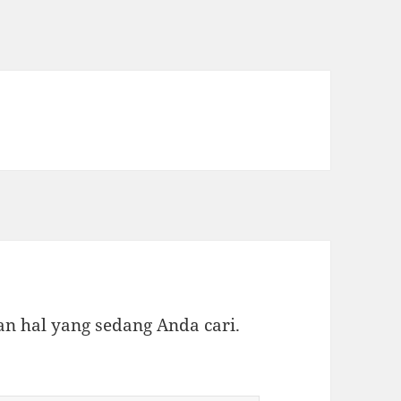
 hal yang sedang Anda cari.